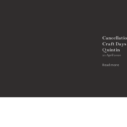
Château & Domaine de Quintin
22 800 QUINTIN
+33 (0)2 96 74 94 79
info@chateaudequintin.fr