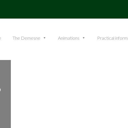
e
The Demesne
Animations
Practical inform
S