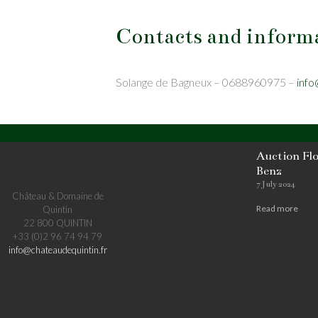
Contacts and inform
Solange de Bagneux – 0688960975 –
info