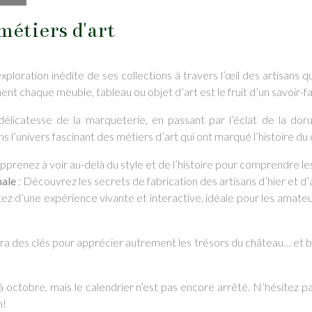
métiers d'art
ploration inédite de ses collections à travers l’œil des artisans q
t chaque meuble, tableau ou objet d’art est le fruit d’un savoir-fa
délicatesse de la marqueterie, en passant par l’éclat de la dor
 l’univers fascinant des métiers d’art qui ont marqué l’histoire du
pprenez à voir au-delà du style et de l’histoire pour comprendre le
nale
: Découvrez les secrets de fabrication des artisans d’hier et d’
itez d’une expérience vivante et interactive, idéale pour les amateur
era des clés pour apprécier autrement les trésors du château… et b
à octobre, mais le calendrier n’est pas encore arrêté. N’hésitez 
n!