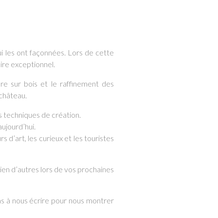
ui les ont façonnées. Lors de cette
ire exceptionnel.
ure sur bois et le raffinement des
 château.
s techniques de création.
aujourd’hui.
s d’art, les curieux et les touristes
ien d’autres lors de vos prochaines
pas à nous écrire pour nous montrer