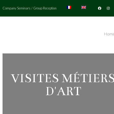
Company Seminars
/
Group Reception
Hom
VISITES MÉTIER
D'ART