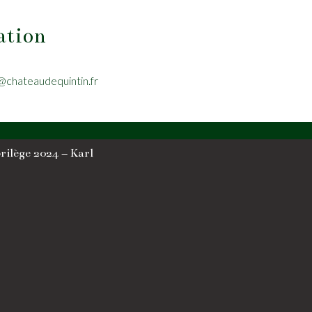
ation
@chateaudequintin.fr
Auction Florilège 2024 – Karl 
7 July 2024
Read more