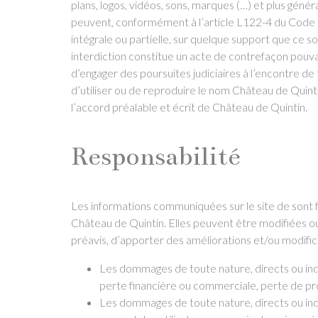
plans, logos, vidéos, sons, marques (…) et plus gén
peuvent, conformément à l’article L122-4 du Code de
intégrale ou partielle, sur quelque support que ce s
interdiction constitue un acte de contrefaçon pouva
d’engager des poursuites judiciaires à l’encontre de
d’utiliser ou de reproduire le nom Château de Quinti
l’accord préalable et écrit de Château de Quintin.
Responsabilité
Les informations communiquées sur le site de sont fou
Château de Quintin. Elles peuvent être modifiées ou
préavis, d’apporter des améliorations et/ou modific
Les dommages de toute nature, directs ou indir
perte financière ou commerciale, perte de pro
Les dommages de toute nature, directs ou indir