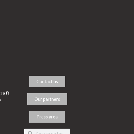
Contact us
Craft
Our partners
n
Press area