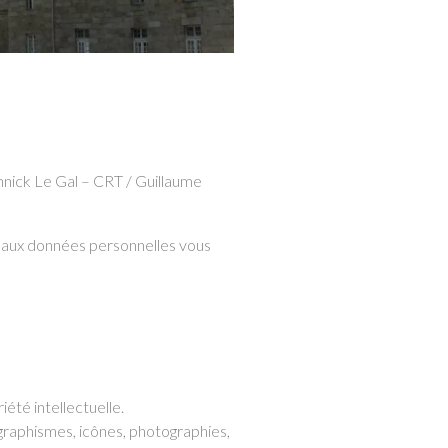
nnick Le Gal – CRT / Guillaume
on aux données personnelles vous
iété intellectuelle.
graphismes, icônes, photographies,