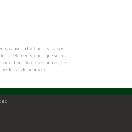
cts, causés à tout tiers, y compris
un de ses éléments, quels que soient
ou actions dont elle pourrait, de
 dans le cas de poursuites
Benz