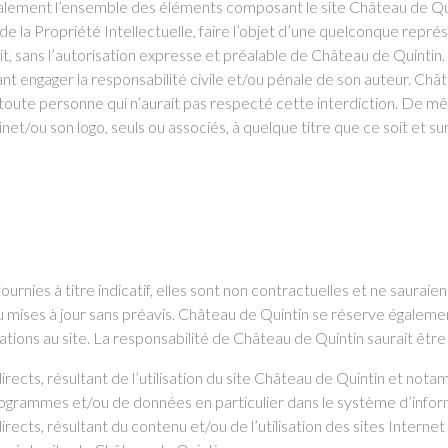
éralement l’ensemble des éléments composant le site Château de Qui
 la Propriété Intellectuelle, faire l’objet d’une quelconque repré
oit, sans l’autorisation expresse et préalable de Château de Quinti
nt engager la responsabilité civile et/ou pénale de son auteur. Châ
 toute personne qui n’aurait pas respecté cette interdiction. De mêm
net/ou son logo, seuls ou associés, à quelque titre que ce soit et s
rnies à titre indicatif, elles sont non contractuelles et ne sauraie
 mises à jour sans préavis. Château de Quintin se réserve égalemen
ations au site. La responsabilité de Château de Quintin saurait êtr
ects, résultant de l’utilisation du site Château de Quintin et nota
grammes et/ou de données en particulier dans le système d’informat
ects, résultant du contenu et/ou de l’utilisation des sites Internet 