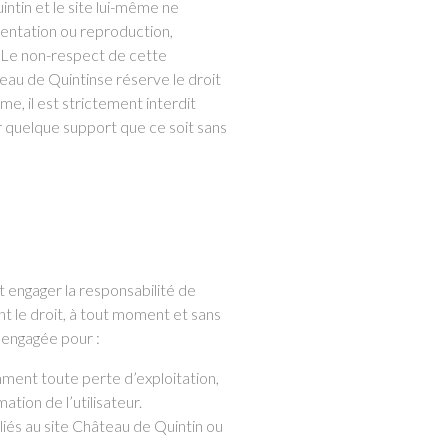
ntin et le site lui-même ne
sentation ou reproduction,
n. Le non-respect de cette
teau de Quintinse réserve le droit
e, il est strictement interdit
ur quelque support que ce soit sans
nt engager la responsabilité de
t le droit, à tout moment et sans
e engagée pour :
mment toute perte d’exploitation,
ion de l’utilisateur.
liés au site Château de Quintin ou