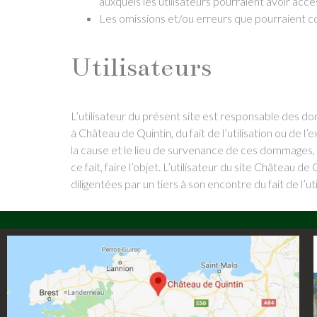
auxquels les utilisateurs pourraient avoir accè
Les omissions et/ou erreurs que pourraient con
Utilisateurs
L’utilisateur du présent site est responsable des do
à Château de Quintin, du fait de l’utilisation ou de l
la cause et le lieu de survenance de ces dommages,
ce fait, faire l’objet. L’utilisateur du site Château
diligentées par un tiers à son encontre du fait de l’uti