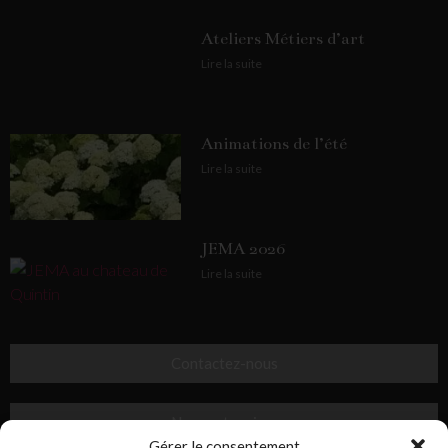
Ateliers Métiers d’art
Lire la suite
Animations de l’été
Lire la suite
JEMA 2026
Lire la suite
Contactez-nous
Nos partenaires
Gérer le consentement