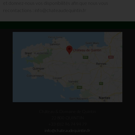
et donnez-nous vos disponibilités afin que nous vous
recontactions : info@chateaudequintin.fr
Château & Domaine de Quintin
22 800 QUINTIN
+33 (0)2 96 74 94 79
info@chateaudequintin.fr