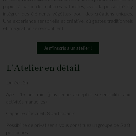
papier à partir de matières naturelles, avec la possibilité d’y
intégrer des éléments végétaux pour des créations uniques.
Une expérience sensorielle et créative, où gestes traditionnels
et imagination se rencontrent.
Je m'inscris à un atelier !
L'Atelier en détail
Durée : 3h
Age : 15 ans min. (plus jeune acceptés si sensibilité aux
activités manuelles)
Capacité d’accueil : 8 participants
Possibilité de privatiser si vous constituez un groupe de 5 à 8
personnes.