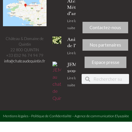
Ateliers
Métiers
d’art
Lire la
Contactez-nous
suite
Château & Domaine de
Animations
Quintin
Nos partenaires
de l’été
22 800 QUINTIN
Lire la suite
+33 (0)2 96 74 94 79
info@chateaudequintin.fr
Espace presse
JEMA
2026
Lire la
suite
Mentions légales
–
Politique de Confidentialité
–
Agence de communication
Elyazalée