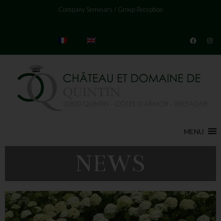
Company Seminars
/
Group Reception
MENU
NEWS