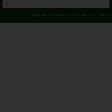
Legal Notice
–
Privacy Policy
–
Création site web
par Elyazalée