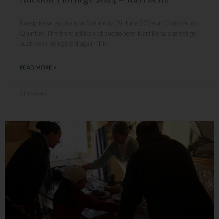
Exceptional auction on Saturday 29 June 2024 at Château de
Quintin! The third edition of auctioneer Karl Benz’s prestige
auction is being held again this
READ MORE »
7 July 2024