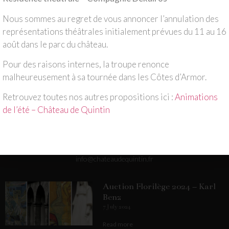
21 April 2020
Nous sommes au regret de vous annoncer l’annulation des
représentations théâtrales initialement prévues du 11 au 16
août dans le parc du château.
Pour des raisons internes, la troupe renonce
malheureusement à sa tournée dans les Côtes d’Armor.
Retrouvez toutes nos autres propositions ici :
Animations
de l’été – Château de Quintin
Château & Domaine de Quintin
22 800 QUINTIN
+33 (0)2 96 74 94 79
info@chateaudequintin.fr
Auction Florilège 2024 – Karl
Benz
7 July 2024
Read more